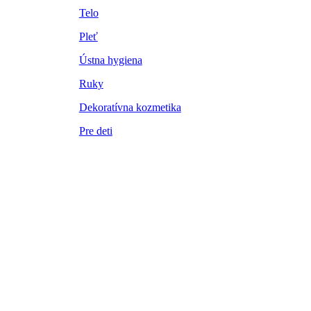
Telo
Pleť
Ústna hygiena
Ruky
Dekoratívna kozmetika
Pre deti