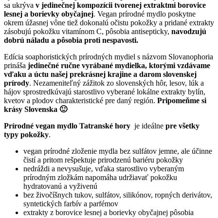
sa ukrýva
v jedinečnej kompozícii tvorenej extraktmi borovice
lesnej a borievky obyčajnej
. Vegan prírodné mydlo poskytne
okrem úžasnej vône tiež dokonalú očistu pokožky a pridané extrakty
zásobujú pokožku vitamínom C, pôsobia antisepticky,
navodzujú
dobrú náladu a pôsobia proti nespavosti.
Edícia soaphoristických prírodných mydiel s názvom Slovanophoria
prináša
jedinečné ručne vyrábané mydielka, ktorými vzdávame
vďaku a úctu našej prekrásnej krajine a darom slovenskej
prírody
. Nezameniteľný zážitok zo slovenských hôr, lesov, lúk a
hájov sprostredkúvajú starostlivo vyberané lokálne extrakty bylín,
kvetov a plodov charakteristické pre daný región.
Pripomeňme si
krásy Slovenska 🙂
Prírodné vegan mydlo Tatranské hory
je ideálne
pre všetky
typy pokožky
.
vegan prírodné zloženie mydla bez sulfátov jemne, ale účinne
čistí a pritom rešpektuje prirodzenú bariéru pokožky
nedráždi a nevysušuje, vďaka starostlivo vyberaným
prírodným zložkám napomáha udržiavať pokožku
hydratovanú a vyživenú
bez živočíšnych tukov, sulfátov, silikónov, ropných derivátov,
syntetických farbív a parfémov
extrakty z borovice lesnej a borievky obyčajnej pôsobia