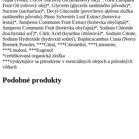
Fruit Oil (olivový olej)*, Glycerin (glycerín rastlinného pôvodu)*,
Sucrose (sacharóza)*, Decyl Glucoside (povrchovo aktívna zložka
rastlinného pôvodu), Pinus Sylvestris Leaf Extract (borovica
lesná)*, Juniperus Communis Fruit Extract (borievka obyčajná)*,
Juniperus Communis Fruit (borievka obyčajná)*, Sodium Chloride
(kuchynská soľ)*, Citric Acid (kyselina citrónová)*, Sodium Citrate,
Sodium Hydroxide (hydroxid sodný), Baphicacanthus Cusia (Nees)
Bremek Powder, ***Citral, ***Citronellol, ***Limonene,
***Linalool, ***Eugenol
*certifikovaná organická zložka
***vyskytujúce sa prirodzene v esenciálnych olejoch a prírodných
vôňach
Podobné produkty