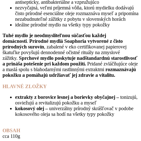
antisepticky, antibakteriálne a vzpružujúco
nezvyčajná, veľmi príjemná vôňa, ktorú mydielku dodávajú
čisto prírodné esenciálne oleje rozmaznáva myseľ a pripomína
nezabudnuteľné zážitky z pobytu v slovenských horách
ideálne prírodné mydlo na všetky typy pokožky
Tuhé mydlo je neodmysliteľnou súčasťou každej
domácnosti
.
Prírodné mydlá Soaphoria vytvorené z čisto
prírodných surovín
, zabalené v eko certifikovanej papierovej
škatuľke povyšujú dennodenné očistné rituály na zmyslové
zážitky.
Sprchové mydlo poskytuje nadštandardnú starostlivosť
a prináša potešenie pri každom použití.
Pridané zvláčňujúce oleje
a maslá spolu s blahodarnými rastlinnými extraktmi
rozmaznávajú
pokožku a pomáhajú udržiavať jej zdravie a vitalitu.
HLAVNÉ ZLOŽKY
extrakty z borovice lesnej a borievky obyčajnej –
tonizujú,
osviežujú a revitalizujú pokožku a myseľ
kokosový olej –
univerzálny prírodný skrášľovač v podobe
kokosového oleja sa hodí na všetky typy pokožky
OBSAH
cca 110g