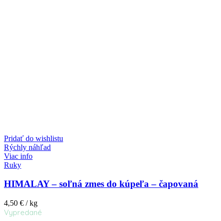
Pridať do wishlistu
Rýchly náhľad
Viac info
Ruky
HIMALAY – soľná zmes do kúpeľa – čapovaná
4,50
€
/ kg
Vypredané