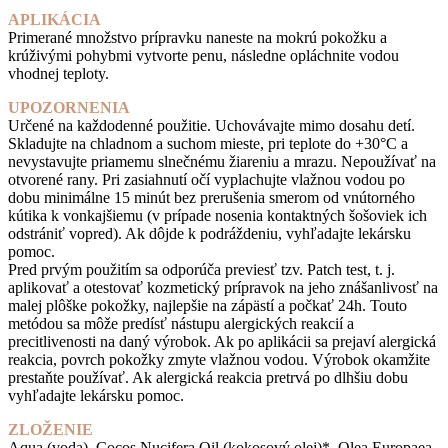
APLIKÁCIA
Primerané množstvo prípravku naneste na mokrú pokožku a
krúživými pohybmi vytvorte penu, následne opláchnite vodou
vhodnej teploty.
UPOZORNENIA
Určené na každodenné použitie. Uchovávajte mimo dosahu detí.
Skladujte na chladnom a suchom mieste, pri teplote do +30°C a
nevystavujte priamemu slnečnému žiareniu a mrazu. Nepoužívať na
otvorené rany. Pri zasiahnutí očí vyplachujte vlažnou vodou po
dobu minimálne 15 minút bez prerušenia smerom od vnútorného
kútika k vonkajšiemu (v prípade nosenia kontaktných šošoviek ich
odstrániť vopred). Ak dôjde k podráždeniu, vyhľadajte lekársku
pomoc.
Pred prvým použitím sa odporúča previesť tzv. Patch test, t. j.
aplikovať a otestovať kozmetický prípravok na jeho znášanlivosť na
malej plôške pokožky, najlepšie na zápästí a počkať 24h. Touto
metódou sa môže predísť nástupu alergických reakcií a
precitlivenosti na daný výrobok. Ak po aplikácii sa prejaví alergická
reakcia, povrch pokožky zmyte vlažnou vodou. Výrobok okamžite
prestaňte používať. Ak alergická reakcia pretrvá po dlhšiu dobu
vyhľadajte lekársku pomoc.
ZLOŽENIE
Aqua (voda), Cocos Nucifera Oil (kokosový olej)*, Olea Europaea