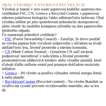
OBAL VÝROBKU A NÁVRH NA RECYKLÁCIU
Výrobok je balený v zero waste papierovej krabičke opatrenej eko-
certifikátmi FSC, CN, Green-e a Recycled Content, s papierovou
etiketou potlačenou biologicky ľahko odbúrateľným farbivom. Obal
výrobku môžete po jeho spotrebovaní jednoducho skompostovať,
alebo vhodiť do modrého kontajnera určeného na zber papierového
triedeného odpadu.
Čo znamenajú jednotlivé certifikáty?
>
FSC
(Forest Stewardship Council) – Zaručuje, že drevo použité
na výrobu papiera bolo vyťažené zodpovedne s ohľadom na trvalú
udržateľnosť lesa, životné prostredie a miestnu komunitu.
>
CN
(Made Carbon Neutral) – Označenie CN načí záväzok
podporovať starostlivosť o našu klímu a životné prostredie
prostredníctvom uhlíkových kreditov alebo výsadby plantáží, ktoré
sľubujú ďalšie zníženie emisií pod priamym dohľadom nezávislej
inštitúcie.
>
Green-e
– Pri výrobe sa používa výhradne veterná energia šetrná
k našej planéte.
>
Recyklovaný pomer
(Recycled content) – Na výrobu škatuliek sa
využíva tak vysoké percento recyklovaného materiálu, ako sa len
dá.