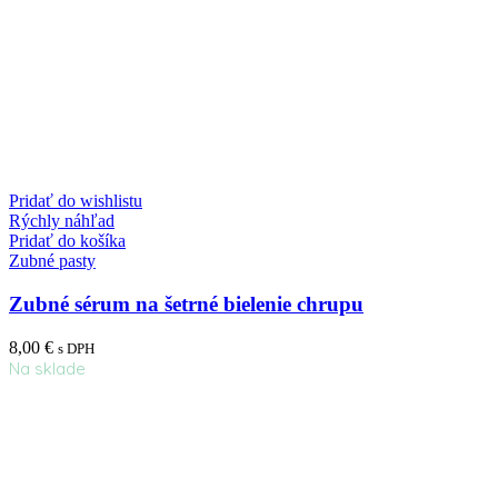
Pridať do wishlistu
Rýchly náhľad
Pridať do košíka
Zubné pasty
Zubné sérum na šetrné bielenie chrupu
8,00
€
s DPH
Na sklade