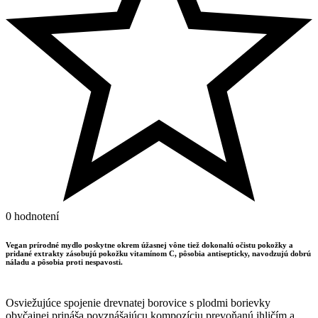
0 hodnotení
Vegan prírodné mydlo poskytne okrem úžasnej vône tiež dokonalú očistu pokožky a
pridané extrakty zásobujú pokožku vitamínom C, pôsobia antisepticky, navodzujú dobrú
náladu a pôsobia proti nespavosti.
Osviežujúce spojenie drevnatej borovice s plodmi borievky
obyčajnej prináša povznášajúcu kompozíciu prevoňanú ihličím a