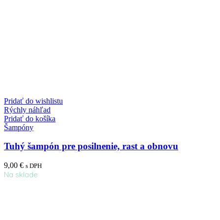
Pridať do wishlistu
Rýchly náhľad
Pridať do košíka
Šampóny
Tuhý šampón pre posilnenie, rast a obnovu
9,00
€
s DPH
Na sklade