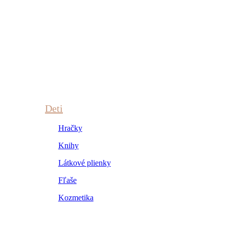
Deti
Hračky
Knihy
Látkové plienky
Fľaše
Kozmetika