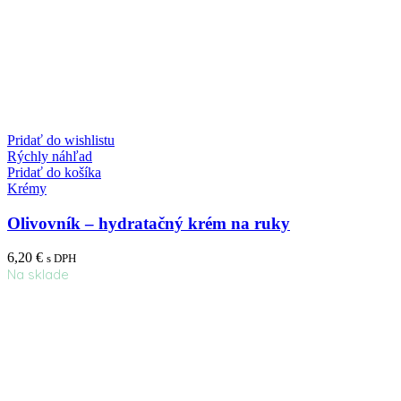
Pridať do wishlistu
Rýchly náhľad
Pridať do košíka
Krémy
Olivovník – hydratačný krém na ruky
6,20
€
s DPH
Na sklade