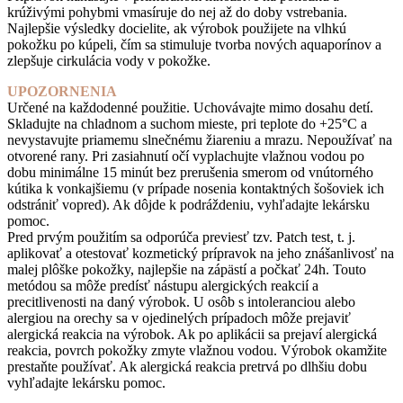
krúživými pohybmi vmasíruje do nej až do doby vstrebania.
Najlepšie výsledky docielite, ak výrobok použijete na vlhkú
pokožku po kúpeli, čím sa stimuluje tvorba nových aquaporínov a
zlepšuje cirkulácia vody v pokožke.
UPOZORNENIA
Určené na každodenné použitie. Uchovávajte mimo dosahu detí.
Skladujte na chladnom a suchom mieste, pri teplote do +25°C a
nevystavujte priamemu slnečnému žiareniu a mrazu. Nepoužívať na
otvorené rany. Pri zasiahnutí očí vyplachujte vlažnou vodou po
dobu minimálne 15 minút bez prerušenia smerom od vnútorného
kútika k vonkajšiemu (v prípade nosenia kontaktných šošoviek ich
odstrániť vopred). Ak dôjde k podráždeniu, vyhľadajte lekársku
pomoc.
Pred prvým použitím sa odporúča previesť tzv. Patch test, t. j.
aplikovať a otestovať kozmetický prípravok na jeho znášanlivosť na
malej plôške pokožky, najlepšie na zápästí a počkať 24h. Touto
metódou sa môže predísť nástupu alergických reakcií a
precitlivenosti na daný výrobok. U osôb s intoleranciou alebo
alergiou na orechy sa v ojedinelých prípadoch môže prejaviť
alergická reakcia na výrobok. Ak po aplikácii sa prejaví alergická
reakcia, povrch pokožky zmyte vlažnou vodou. Výrobok okamžite
prestaňte používať. Ak alergická reakcia pretrvá po dlhšiu dobu
vyhľadajte lekársku pomoc.