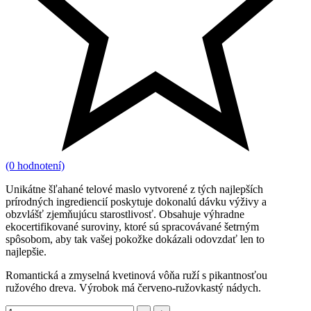
(0 hodnotení)
Unikátne šľahané telové maslo vytvorené z tých najlepších
prírodných ingrediencií poskytuje dokonalú dávku výživy a
obzvlášť zjemňujúcu starostlivosť. Obsahuje výhradne
ekocertifikované suroviny, ktoré sú spracovávané šetrným
spôsobom, aby tak vašej pokožke dokázali odovzdať len to
najlepšie.
Romantická a zmyselná kvetinová vôňa ruží s pikantnosťou
ružového dreva. Výrobok má červeno-ružovkastý nádych.
Množstvo