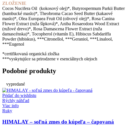
ZLOŽENIE
Cocos Nucifera Oil (kokosový olej)*, Butyrospermum Parkii Butter
(bambucké maslo)*, Theobroma Cacao Seed Butter (kakaové
maslo)*, Olea Europaea Fruit Oil (olivový olej)*, Rosa Canina
Flower Extract (ruža šípková)*, Aniba Rosaeodora Wood Extract
(ružové drevo)*, Rosa Damascena Flower Extract (ruža
damascénska)*, Tocopherol (vitamín E), Hibiscus Sabdariffa
Powder (hibiskus), ***Citronellol, ***Geraniol, ***Linalool,
***Eugenol
*certifikovaná organická zložka
***vyskytujúce sa prirodzene v esenciálnych olejoch
Podobné produkty
vypredané
Pridať do wishlistu
Rýchly náhľad
Viac info
Ruky
HIMALAY – soľná zmes do kúpeľa – čapovaná