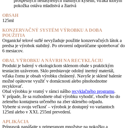
prospešných nenasýtených mastných kyselín, vďaka ktorým
pokožka ostáva mladistvá a žiarivá
OBSAH
125ml
KONZERVAČNÝ SYSTÉM VÝROBKU A DOBA
POUŽITIA
Organické telové suflé nevyžaduje použitie konzervačných látok a
predsa je výrobok stabilný. Po otvorení odporúčame spotrebovať do
6 mesiacov.
OBAL VÝROBKU A NÁVRH NA RECYKLÁCIU
Produkt je balený v ekologickom sklenom obale s praktickým
tesniacim uzáverom. Sklo predstavuje odolný inertný materiál,
vďaka čomu je obsah výrobku chránený. Navyše je sklené balenie
možné opätovne využiť v domácnosti alebo plnohodnotne
recyklovať.
Obal výrobku je vratný v rámci nášho
recyklačného programu
.
V prípade, že sa rozhodnete obal výrobku vyhodiť, vhoďte ho do
zeleného kontajnera určeného na zber skleného odpadu.
Vyberte si svoju veľkosť – výrobok je dostupný vo variantoch
125ml alebo v XXL 255ml prevedení.
APLIKÁCIA
Prípravok nanášajte v primeranom množstve na pokožku a