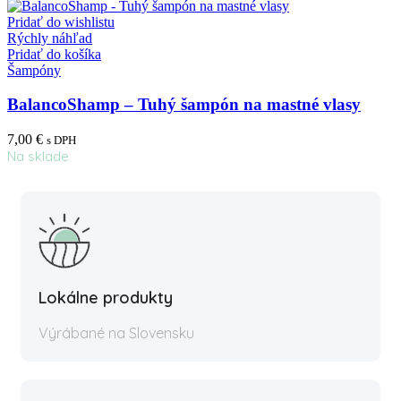
Pridať do wishlistu
Rýchly náhľad
Pridať do košíka
Šampóny
BalancoShamp – Tuhý šampón na mastné vlasy
7,00
€
s DPH
Na sklade
Lokálne produkty
Výrábané na Slovensku