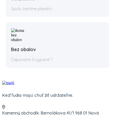
Spolu šetríme planétu
Bez obalov
Čapované či sypané ?
Keď ľudia majú chuť žiť udržateľne.
Kamenný obchodík: Bernolákova 41/1 968 01 Nová