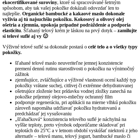
ekocertifikované suroviny
, ktoré sú spracovávané šetrným
spôsobom, aby tak vašej pokožke dokázali odovzdať len to
najlepšie.
Organické bambucké a kakaové maslo dokonale
vyživia aj tú najsuchšiu pokožku. Kokosový a olivový olej
ošetria a zjemnia, upokoja prípadné podráždenie a podporia
elasticitu
. Šľahaný telový krém je láskou na prvý dotyk –
zamilujte
si telové suflé aj vy 🙂
Výživné telové suflé sa dokonale postará o
celé telo a o všetky typy
pokožky.
šľahané telové maslo neuveriteľne jemnej konzistencie
premení dennú rutinu starostlivosti o pokožku na výnimočný
zážitok
zjemňujúce, zvláčňujúce a výživné vlastnosti ocení každý typ
pokožky vrátane suchej, citlivej či extrémne dehydratovanej
ošetrujúce zloženie bez prídavku vodnej zložky zanechá na
pokožke príjemný olejovo-mliečny ochranný film
podporuje regeneráciu, pri aplikácii na mierne vlhkú pokožku
zároveň napomáha udržiavať pokožku hydratovanú a
predchádzať jej vysušovaniu
„šľahačková“ konzistencia telového suflé je náchylná na
vyššie teploty, preto výrobok odporúčame skladovať pri
teplotách do 25°C a v letnom období vyskúšať niektorú z jeho
alternatív – telovú manu, telový jogurt, bambucké maslo či