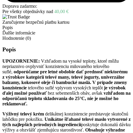
Doprava zadarmo:
Pre všetky objednávky nad
40,00
€
Zaručujeme bezpečnú platbu kartou
Popis
Ďalšie informácie
Hodnotenie (0)
Popis
UPOZORNENIE:
Vzhľadom na vysoké teploty, ktoré môžu
nepriaznivo ovplyvniť konzistenciu milovaného telového
suflé,
odporúčame pre letné obdobie dať prednosť niektorému
z výrobkov kategórií telové many, telové jogurty, univerzálne
balzamy, kokosové oleje či bambucké maslá.
V prípade zmeny
konzistencie
telového suflé vplyvom vysokých teplôt
je výrobok
ďalej možné používať
bez sebemenších obáv, avšak
vzhľadom na
odporúčanú teplotu skladovania do 25°C, nie je možné ho
reklamovať.
Výživný telový krém
delikátnej konzistencie predstavuje skutočnú
lahôdku pre pokožku.
Unikátne šľahané telové maslo vytvorené z
tých najlepších prírodných ingrediencií
poskytuje dokonalú dávku
výživy a obzvlášť zjemňujúcu starostlivosť.
Obsahuje výhradne