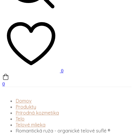
0
0
Domov
Produkty
Prírodná kozmetika
Telo
Telové mlieka
Romantická ruža - organické telové suflé ®