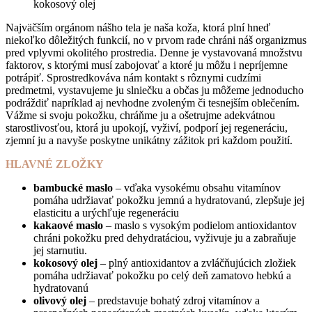
kokosový olej
Najväčším orgánom nášho tela je naša koža, ktorá plní hneď
niekoľko dôležitých funkcií, no v prvom rade chráni náš organizmus
pred vplyvmi okolitého prostredia. Denne je vystavovaná množstvu
faktorov, s ktorými musí zabojovať a ktoré ju môžu i nepríjemne
potrápiť. Sprostredkováva nám kontakt s rôznymi cudzími
predmetmi, vystavujeme ju slniečku a občas ju môžeme jednoducho
podráždiť napríklad aj nevhodne zvoleným či tesnejším oblečením.
Vážme si svoju pokožku, chráňme ju a ošetrujme adekvátnou
starostlivosťou, ktorá ju upokojí, vyživí, podporí jej regeneráciu,
zjemní ju a navyše poskytne unikátny zážitok pri každom použití.
HLAVNÉ ZLOŽKY
bambucké maslo
– vďaka vysokému obsahu vitamínov
pomáha udržiavať pokožku jemnú a hydratovanú, zlepšuje jej
elasticitu a urýchľuje regeneráciu
kakaové maslo
– maslo s vysokým podielom antioxidantov
chráni pokožku pred dehydratáciou, vyživuje ju a zabraňuje
jej starnutiu.
kokosový olej
– plný antioxidantov a zvláčňujúcich zložiek
pomáha udržiavať pokožku po celý deň zamatovo hebkú a
hydratovanú
olivový olej
– predstavuje bohatý zdroj vitamínov a