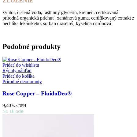
ZLOŽENIE
xylitol, čistená voda, rastlinný glycerín, kremeň, certikovaná
prírodná organická príchuť, xantánová guma, certifikovaný extrakt z
nechtíka lekárskeho, sorban draselný, kyselina citrónová
Podobné produkty
Pridať do wishlistu
Rýchly náhľad
Pridať do košíka
Prírodné deodoranty
Rose Copper – FluidoDeo®
9,40
€
s DPH
Na sklade