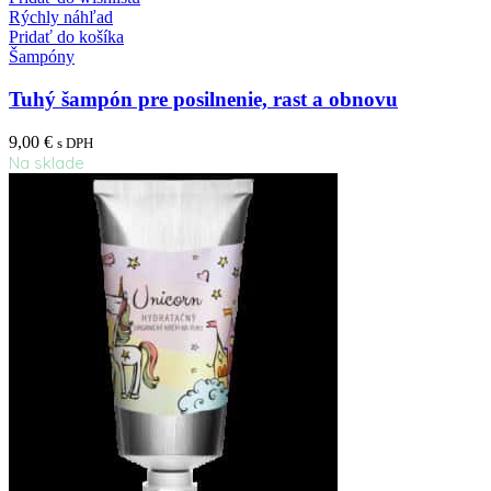
Rýchly náhľad
Pridať do košíka
Šampóny
Tuhý šampón pre posilnenie, rast a obnovu
9,00
€
s DPH
Na sklade