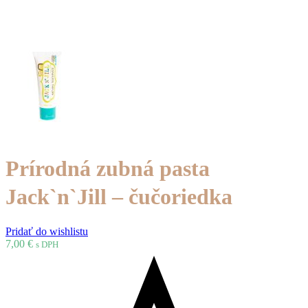
Prírodná zubná pasta
Jack`n`Jill – čučoriedka
Pridať do wishlistu
7,00
€
s DPH