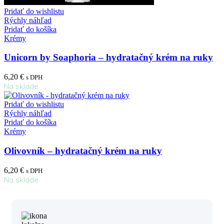
Pridať do wishlistu
Rýchly náhľad
Pridať do košíka
Krémy
Unicorn by Soaphoria – hydratačný krém na ruky
6,20
€
s DPH
Na sklade
Pridať do wishlistu
Rýchly náhľad
Pridať do košíka
Krémy
Olivovník – hydratačný krém na ruky
6,20
€
s DPH
Na sklade