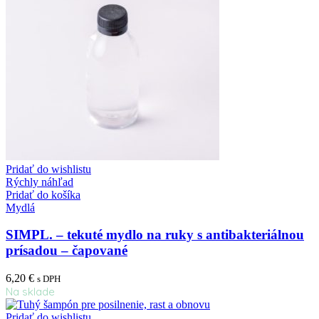
Pridať do wishlistu
Rýchly náhľad
Pridať do košíka
Mydlá
SIMPL. – tekuté mydlo na ruky s antibakteriálnou
prísadou – čapované
6,20
€
s DPH
Na sklade
Pridať do wishlistu