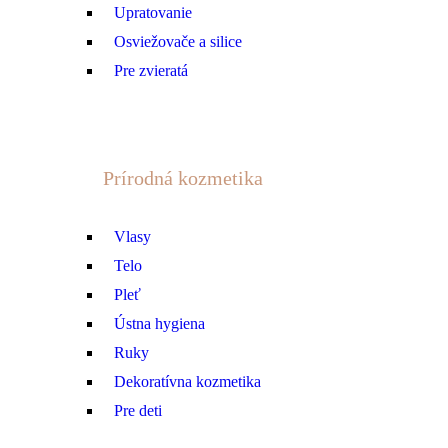
Upratovanie
Osviežovače a silice
Pre zvieratá
Prírodná kozmetika
Vlasy
Telo
Pleť
Ústna hygiena
Ruky
Dekoratívna kozmetika
Pre deti