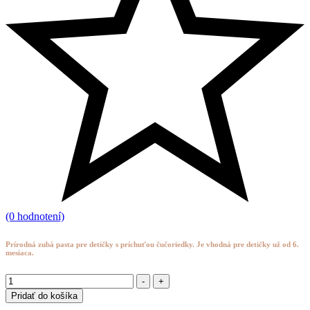
(0 hodnotení)
Prírodná zubá pasta pre detičky s príchuťou čučoriedky. Je vhodná pre detičky už od 6.
mesiaca.
-
+
Pridať do košíka