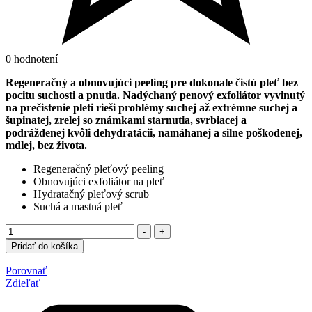
0 hodnotení
Regeneračný a obnovujúci peeling pre dokonale čistú pleť bez
pocitu suchosti a pnutia.
Nadýchaný penový exfoliátor vyvinutý
na prečistenie pleti rieši problémy suchej až extrémne suchej a
šupinatej, zrelej so známkami starnutia, svrbiacej a
podráždenej kvôli dehydratácii, namáhanej a silne poškodenej,
mdlej, bez života.
Regeneračný pleťový peeling
Obnovujúci exfoliátor na pleť
Hydratačný pleťový scrub
Suchá a mastná pleť
Množstvo
-
+
Pridať do košíka
Porovnať
Zdieľať