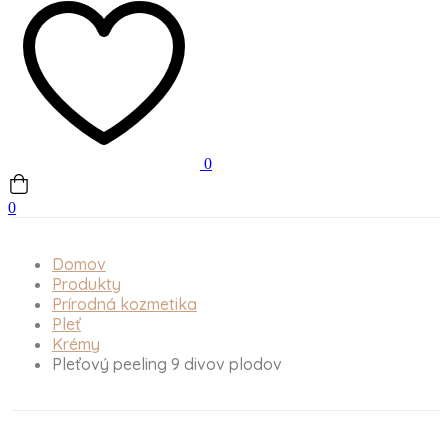
0
0
Domov
Produkty
Prírodná kozmetika
Pleť
Krémy
Pleťový peeling 9 divov plodov