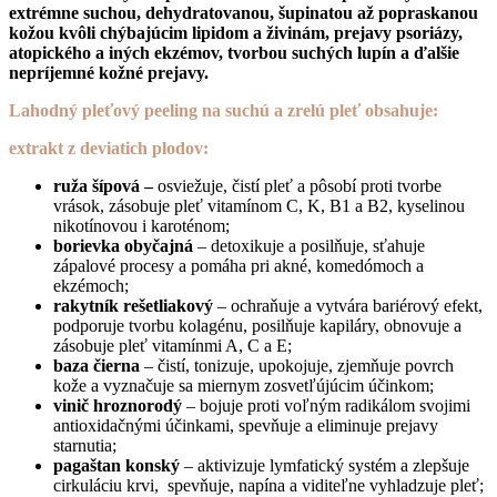
extrémne suchou, dehydratovanou, šupinatou až popraskanou
kožou kvôli chýbajúcim lipidom a živinám, prejavy psoriázy,
atopického a iných ekzémov, tvorbou suchých lupín a ďalšie
nepríjemné kožné prejavy.
Lahodný pleťový peeling na suchú a zrelú pleť obsahuje:
extrakt z deviatich plodov:
ruža šípová –
osviežuje, čistí pleť a pôsobí proti tvorbe
vrások, zásobuje pleť vitamínom C, K, B1 a B2, kyselinou
nikotínovou i karoténom;
borievka obyčajná
– detoxikuje a posilňuje, sťahuje
zápalové procesy a pomáha pri akné, komedómoch a
ekzémoch;
rakytník rešetliakový
– ochraňuje a vytvára bariérový efekt,
podporuje tvorbu kolagénu, posilňuje kapiláry, obnovuje a
zásobuje pleť vitamínmi A, C a E;
baza čierna
– čistí, tonizuje, upokojuje, zjemňuje povrch
kože a vyznačuje sa miernym zosvetľújúcim účinkom;
vinič hroznorodý
– bojuje proti voľným radikálom svojimi
antioxidačnými účinkami, spevňuje a eliminuje prejavy
starnutia;
pagaštan konský
– aktivizuje lymfatický systém a zlepšuje
cirkuláciu krvi, spevňuje, napína a viditeľne vyhladzuje pleť;