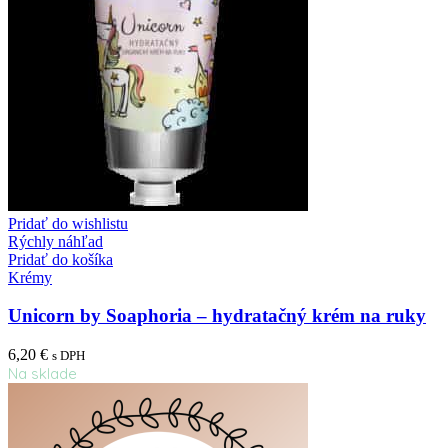
Pridať do wishlistu
Rýchly náhľad
Pridať do košíka
Krémy
Unicorn by Soaphoria – hydratačný krém na ruky
6,20
€
s DPH
Na sklade