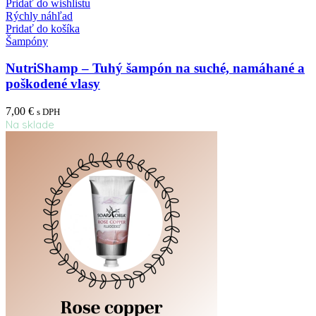
Pridať do wishlistu
Rýchly náhľad
Pridať do košíka
Šampóny
NutriShamp – Tuhý šampón na suché, namáhané a
poškodené vlasy
7,00
€
s DPH
Na sklade