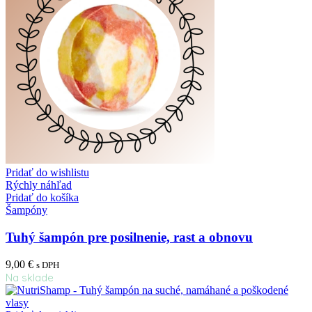
Pridať do wishlistu
Rýchly náhľad
Pridať do košíka
Šampóny
Tuhý šampón pre posilnenie, rast a obnovu
9,00
€
s DPH
Na sklade