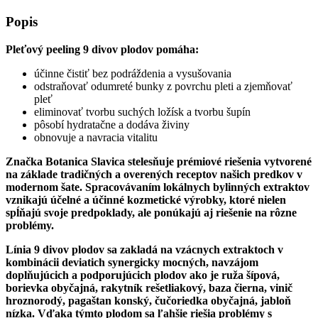
Popis
Pleťový peeling 9 divov plodov pomáha:
účinne čistiť bez podráždenia a vysušovania
odstraňovať odumreté bunky z povrchu pleti a zjemňovať
pleť
eliminovať tvorbu suchých ložísk a tvorbu šupín
pôsobí hydratačne a dodáva živiny
obnovuje a navracia vitalitu
Značka Botanica Slavica stelesňuje prémiové riešenia vytvorené
na základe tradičných a overených receptov našich predkov v
modernom šate. Spracovávaním lokálnych bylinných extraktov
vznikajú účelné a účinné kozmetické výrobky, ktoré nielen
spĺňajú svoje predpoklady, ale ponúkajú aj riešenie na rôzne
problémy.
Línia 9 divov plodov sa zakladá na vzácnych extraktoch v
kombinácii deviatich synergicky mocných, navzájom
doplňujúcich a podporujúcich plodov ako je ruža šípová,
borievka obyčajná, rakytník rešetliakový, baza čierna, vinič
hroznorodý, pagaštan konský, čučoriedka obyčajná, jabloň
nízka. Vďaka týmto plodom sa ľahšie riešia problémy s