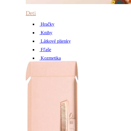
Deti
Hračky
Knihy
Látkové plienky
Fľaše
Kozmetika