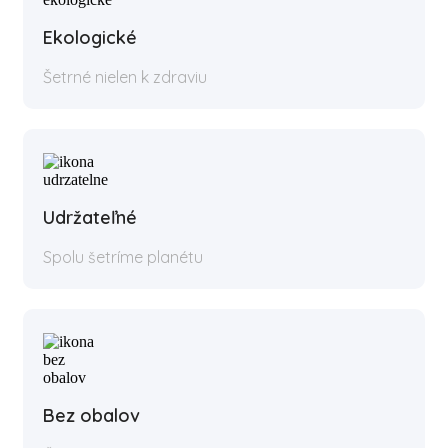
Ekologické
Šetrné nielen k zdraviu
Udržateľné
Spolu šetríme planétu
Bez obalov