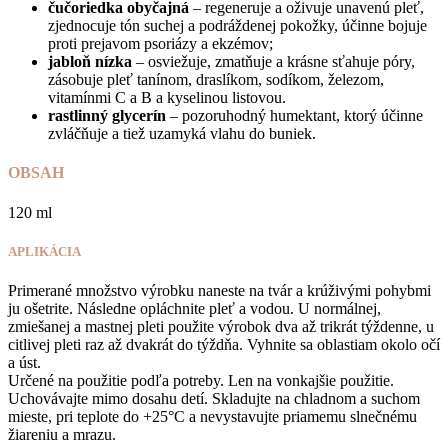
čučoriedka obyčajná
– regeneruje a oživuje unavenú pleť,
zjednocuje tón suchej a podráždenej pokožky, účinne bojuje
proti prejavom psoriázy a ekzémov;
jabloň nízka
– osviežuje, zmatňuje a krásne sťahuje póry,
zásobuje pleť tanínom, draslíkom, sodíkom, železom,
vitamínmi C a B a kyselinou listovou.
rastlinný glycerín
– pozoruhodný humektant, ktorý účinne
zvláčňuje a tiež uzamyká vlahu do buniek.
OBSAH
120 ml
APLIKÁCIA
Primerané množstvo výrobku naneste na tvár a krúživými pohybmi
ju ošetrite. Následne opláchnite pleť a vodou. U normálnej,
zmiešanej a mastnej pleti použite výrobok dva až trikrát týždenne, u
citlivej pleti raz až dvakrát do týždňa. Vyhnite sa oblastiam okolo očí
a úst.
Určené na použitie podľa potreby. Len na vonkajšie použitie.
Uchovávajte mimo dosahu detí. Skladujte na chladnom a suchom
mieste, pri teplote do +25°C a nevystavujte priamemu slnečnému
žiareniu a mrazu.