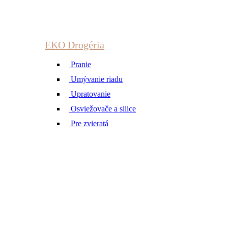
EKO Drogéria
Pranie
Umývanie riadu
Upratovanie
Osviežovače a silice
Pre zvieratá