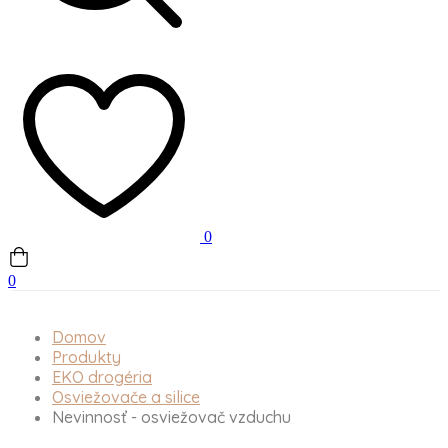
0
0
Domov
Produkty
EKO drogéria
Osviežovače a silice
Nevinnosť - osviežovač vzduchu