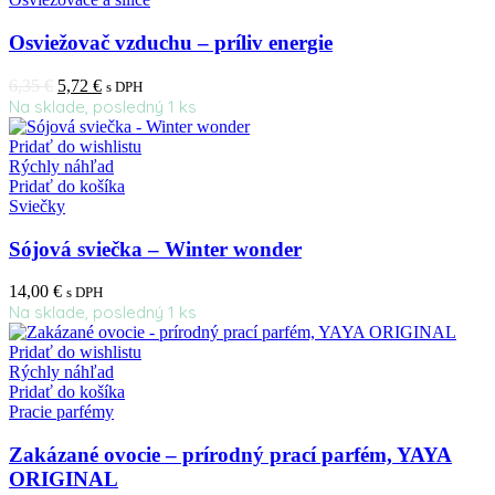
Osviežovač vzduchu – príliv energie
6,35
€
5,72
€
s DPH
Na sklade, posledný 1 ks
Pridať do wishlistu
Rýchly náhľad
Pridať do košíka
Sviečky
Sójová sviečka – Winter wonder
14,00
€
s DPH
Na sklade, posledný 1 ks
Pridať do wishlistu
Rýchly náhľad
Pridať do košíka
Pracie parfémy
Zakázané ovocie – prírodný prací parfém, YAYA
ORIGINAL