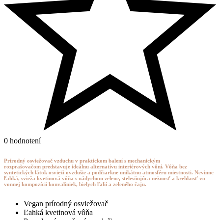
0 hodnotení
Prírodný osviežovač vzduchu v praktickom balení s mechanickým
rozprašovačom
predstavuje ideálnu alternatívu interiérových vôní.
Vôňa bez
syntetických látok osvieži ovzdušie a podčiarkne unikátnu atmosféru miestnosti.
Nevinne
ľahká, svieža kvetinová vôňa s nádychom zelene, stelesňujúca nežnosť a krehkosť vo
vonnej kompozícii konvaliniek, bielych ľalií a zeleného čaju.
Vegan prírodný osviežovač
Ľahká kvetinová vôňa