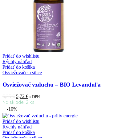
Pridať do wishlistu
Rýchly náhľad
Pridať do košíka
Osviežovače a silice
Osviežovač vzduchu – BIO Levanduľa
6,35
€
5,72
€
s DPH
Na sklade, 2 ks
-10%
Pridať do wishlistu
Rýchly náhľad
Pridať do košíka
Osviežovače a silice