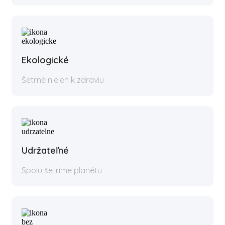
Ekologické
Šetrné nielen k zdraviu
Udržateľné
Spolu šetríme planétu