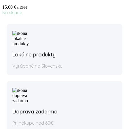
15,00
€
s DPH
Na sklade
Lokálne produkty
Výrábané na Slovensku
Doprava zadarmo
Pri nákupe nad 60€