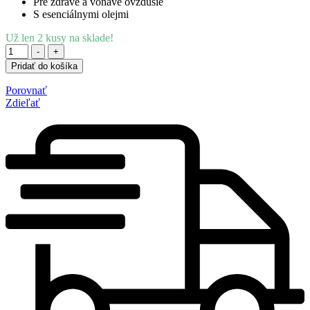
Pre zdravé a voňavé ovzdušie
S esenciálnymi olejmi
Už len
2
kusy na sklade!
Množstvo
-
+
Pridať do košíka
Porovnať
Zdieľať