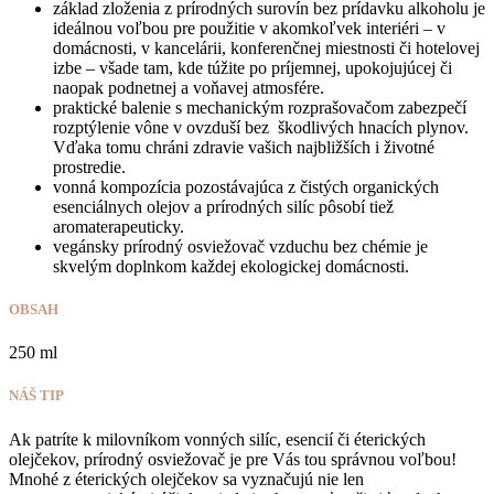
základ zloženia z prírodných surovín bez prídavku alkoholu je
ideálnou voľbou pre použitie v akomkoľvek interiéri – v
domácnosti, v kancelárii, konferenčnej miestnosti či hotelovej
izbe – všade tam, kde túžite po príjemnej, upokojujúcej či
naopak podnetnej a voňavej atmosfére.
praktické balenie s mechanickým rozprašovačom zabezpečí
rozptýlenie vône v ovzduší bez škodlivých hnacích plynov.
Vďaka tomu chráni zdravie vašich najbližších i životné
prostredie.
vonná kompozícia pozostávajúca z čistých organických
esenciálnych olejov a prírodných silíc pôsobí tiež
aromaterapeuticky.
vegánsky prírodný osviežovač vzduchu bez chémie je
skvelým doplnkom každej ekologickej domácnosti.
OBSAH
250 ml
NÁŠ TIP
Ak patríte k milovníkom vonných silíc, esencií či éterických
olejčekov, prírodný osviežovač je pre Vás tou správnou voľbou!
Mnohé z éterických olejčekov sa vyznačujú nie len