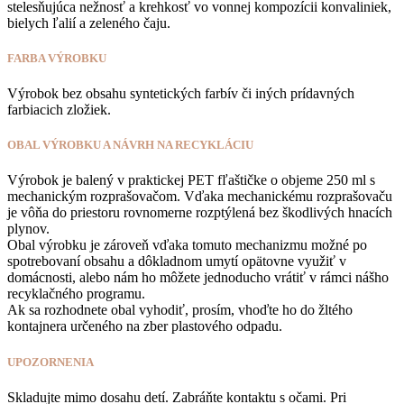
stelesňujúca nežnosť a krehkosť vo vonnej kompozícii konvaliniek,
bielych ľalií a zeleného čaju.
FARBA VÝROBKU
Výrobok bez obsahu syntetických farbív či iných prídavných
farbiacich zložiek.
OBAL VÝROBKU A NÁVRH NA RECYKLÁCIU
Výrobok je balený v praktickej PET fľaštičke o objeme 250 ml s
mechanickým rozprašovačom. Vďaka mechanickému rozprašovaču
je vôňa do priestoru rovnomerne rozptýlená bez škodlivých hnacích
plynov.
Obal výrobku je zároveň vďaka tomuto mechanizmu možné po
spotrebovaní obsahu a dôkladnom umytí opätovne využiť v
domácnosti, alebo nám ho môžete jednoducho vrátiť v rámci nášho
recyklačného programu.
Ak sa rozhodnete obal vyhodiť, prosím, vhoďte ho do žltého
kontajnera určeného na zber plastového odpadu.
UPOZORNENIA
Skladujte mimo dosahu detí. Zabráňte kontaktu s očami. Pri