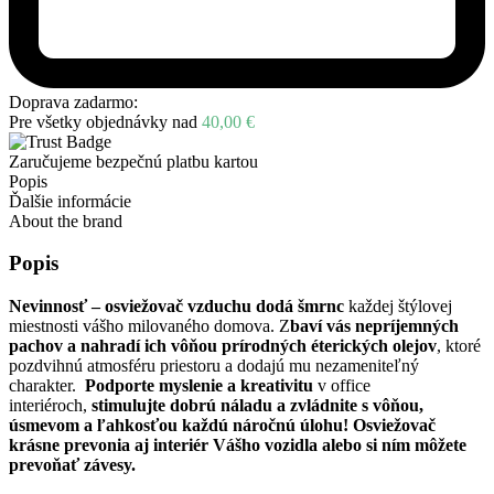
Doprava zadarmo:
Pre všetky objednávky nad
40,00
€
Zaručujeme bezpečnú platbu kartou
Popis
Ďalšie informácie
About the brand
Popis
Nevinnosť – osviežovač vzduchu dodá šmrnc
každej štýlovej
miestnosti vášho milovaného domova. Z
baví vás nepríjemných
pachov a nahradí ich vôňou prírodných éterických olejov
, ktoré
pozdvihnú atmosféru priestoru a dodajú mu nezameniteľný
charakter.
Podporte myslenie a kreativitu
v office
interiéroch,
stimulujte dobrú náladu a zvládnite s vôňou,
úsmevom a ľahkosťou každú náročnú úlohu! Osviežovač
krásne prevonia aj interiér Vášho vozidla alebo si ním môžete
prevoňať závesy.