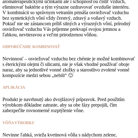
aromaterapeutickými účinkami ale i schopnosťou čistiť vzduch,
eliminovať baktérie a tým výrazne ozdravovať ovzdušie interiéru.
V kombinácii so správnym vetraním prináša osviežovač vzduchu
bez syntetických vôní vždy čerstvý, zdravý a voňavý vzduch.
Pokiaľ nie ste zástancom príliš silných a výrazných vôní, prírodný
osviežovač vzduchu Vás príjemne prekvapí svojou jemnou a
ľahkou, nevtieravou a veľmi prirodzenou vôňou.
ODPORÚČAME KOMBINOVAŤ
Nevinnosť – osviežovač vzduchu bez chémie je možné kombinovať
s éterickými olejmi či silicami, nie je však vhodné používať oboje
naraz, aby sa jednotlivé vonné zložky a starostlivo zvolené vonné
kompozície medzi sebou „nebili“ 🙂
APLIKÁCIA
Produkt je navrhnutý ako dvojfázový prípravok. Pred použitím
výrobkom dôkladne zatraste, aby sa obe fázy prepojili, čím
zabezpečíte rovnomerné rozptýlenie vône.
VÔŇA VÝROBKU
Nevinne ľahká, svieža kvetinová vôňa s nádychom zelene,