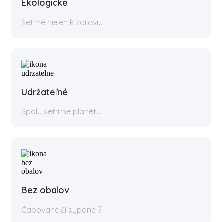
Ekologické
Šetrné nielen k zdraviu
Udržateľné
Spolu šetríme planétu
Bez obalov
Čapované či sypané ?