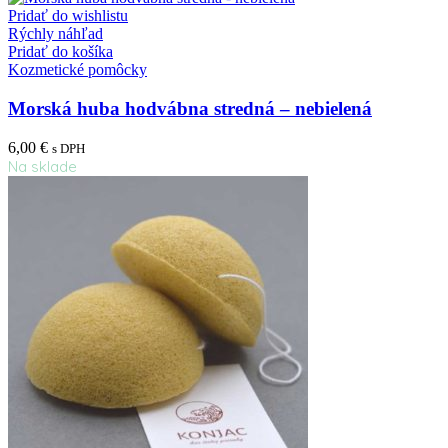
Pridať do wishlistu
Rýchly náhľad
Pridať do košíka
Kozmetické pomôcky
Morská huba hodvábna stredná – nebielená
6,00
€
s DPH
Na sklade