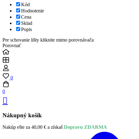
Kód
Hodnotenie
Cena
Sklad
Popis
Pre schovanie lišty kliknite mimo porovnávača
Porovnať
0
0
Nákupný košík
Nakúp ešte za
40,00
€
a získaš
Dopravu ZDARMA