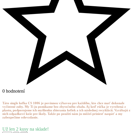
0 hodnotení
Táto single kefka CS 1006 je povinnou výbavou pre každého, kto chce mať dokonale
vyčistené zuby. My Ti ju ponúkame bez zbytočného obalu. Aj keď rúčka je vyrobená z
plastu, podporujeme ich myšlienku zbierania kefiek a ich následnej recyklácii. Vyrábajú z
nich odpadkové koše pre školy. Takže po použití nám ju môžeš priniesť naspäť a my
zabezpečíme odovzdanie.
Už len
2
kusy na sklade!