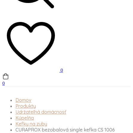
0
0
Domov
Produkty
Udržateľná domácnosť
Kúpelňa
Kefky na zuby
CURAPROX bezobalová single kefka CS 1006