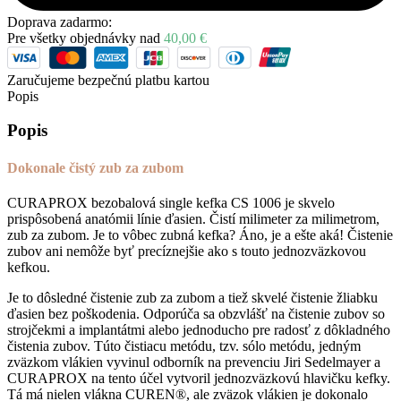
Doprava zadarmo:
Pre všetky objednávky nad
40,00
€
Zaručujeme bezpečnú platbu kartou
Popis
Popis
Dokonale čistý zub za zubom
CURAPROX bezobalová single kefka CS 1006 je skvelo
prispôsobená anatómii línie ďasien. Čistí milimeter za milimetrom,
zub za zubom. Je to vôbec zubná kefka? Áno, je a ešte aká! Čistenie
zubov ani nemôže byť precíznejšie ako s touto jednozväzkovou
kefkou.
Je to dôsledné čistenie zub za zubom a tiež skvelé čistenie žliabku
ďasien bez poškodenia. Odporúča sa obzvlášť na čistenie zubov so
strojčekmi a implantátmi alebo jednoducho pre radosť z dôkladného
čistenia zubov. Túto čistiacu metódu, tzv. sólo metódu, jedným
zväzkom vlákien vyvinul odborník na prevenciu Jiri Sedelmayer a
CURAPROX na tento účel vytvoril jednozväzkovú hlavičku kefky.
Tá má nielen vlákna CUREN®, ale zväzok vlákien je dokonalo