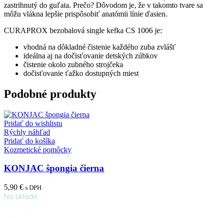
zastrihnutý do guľata. Prečo? Dôvodom je, že v takomto tvare sa
môžu vlákna lepšie prispôsobiť anatómii línie ďasien.
CURAPROX bezobalová single kefka CS 1006 je:
vhodná na dôkladné čistenie každého zuba zvlášť
ideálna aj na dočisťovanie detských zúbkov
čistenie okolo zubného strojčeka
dočisťovanie ťažko dostupných miest
Podobné produkty
Pridať do wishlistu
Rýchly náhľad
Pridať do košíka
Kozmetické pomôcky
KONJAC špongia čierna
5,90
€
s DPH
Na sklade