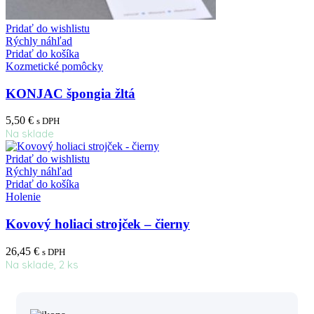
Pridať do wishlistu
Rýchly náhľad
Pridať do košíka
Kozmetické pomôcky
KONJAC špongia žltá
5,50
€
s DPH
Na sklade
Pridať do wishlistu
Rýchly náhľad
Pridať do košíka
Holenie
Kovový holiaci strojček – čierny
26,45
€
s DPH
Na sklade, 2 ks