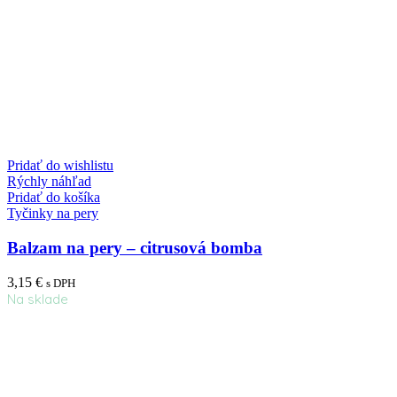
Pridať do wishlistu
Rýchly náhľad
Pridať do košíka
Tyčinky na pery
Balzam na pery – citrusová bomba
3,15
€
s DPH
Na sklade