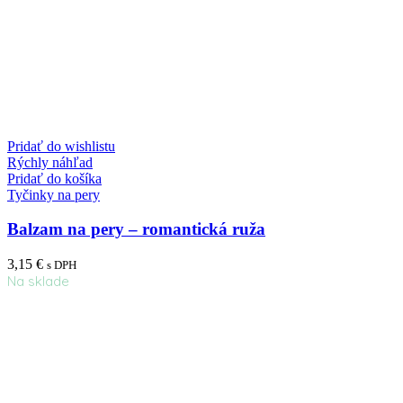
Pridať do wishlistu
Rýchly náhľad
Pridať do košíka
Tyčinky na pery
Balzam na pery – romantická ruža
3,15
€
s DPH
Na sklade