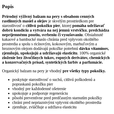
Popis
Prírodný výživný balzam na pery s obsahom cenných
rastlinných masiel a olejov
je skvelým prostriedkom pre
starostlivosť o
citlivú pokožku pier
, ktorej
pomáha udržiavať
dobrú kondíciu a vytvára na nej jemnú vrstvičku
,
predchádza
nepríjemnému pnutiu, svrbeniu či vysušovaniu
. Obsiahnuté
kakaové a bambucké maslo chránia pred vplyvom okolitého
prostredia a spolu s ricínovým, kokosovým, marhuľovým a
hroznovým olejom dodávajú pokožke potrebnú
dávku vitamínov,
zjemňujú, upokojujú a udržiavajú elasticitu
. 100% organické
zloženie bez živočíšnych tukov, ropných derivátov, chemických
a konzervačných prísad, syntetických farbív a parfumácie.
Organický balzam na pery je vhodný
pre všetky typy pokožky.
poskytuje starostlivosť o suchú, citlivú poškodenú a
popraskanú pokožku pier
vhodný pre každodenné ošetrenie
upokojuje a podporuje regeneráciu
pôsobí preventívne pred predčasným starnutím pokožky
chráni pred nepriaznivými vplyvmi okolitého prostredia
zjemňuje, zvláčňuje a udržiava elasticitu