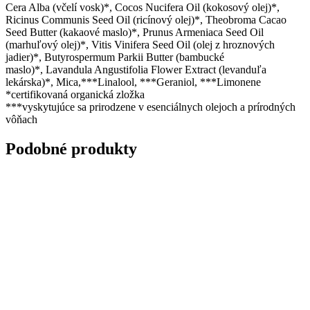
Cera Alba (včelí vosk)*, Cocos Nucifera Oil (kokosový olej)*,
Ricinus Communis Seed Oil (ricínový olej)*, Theobroma Cacao
Seed Butter (kakaové maslo)*, Prunus Armeniaca Seed Oil
(marhuľový olej)*, Vitis Vinifera Seed Oil (olej z hroznových
jadier)*, Butyrospermum Parkii Butter (bambucké
maslo)*, Lavandula Angustifolia Flower Extract (levanduľa
lekárska)*, Mica,***Linalool, ***Geraniol, ***Limonene
*certifikovaná organická zložka
***vyskytujúce sa prirodzene v esenciálnych olejoch a prírodných
vôňach
Podobné produkty