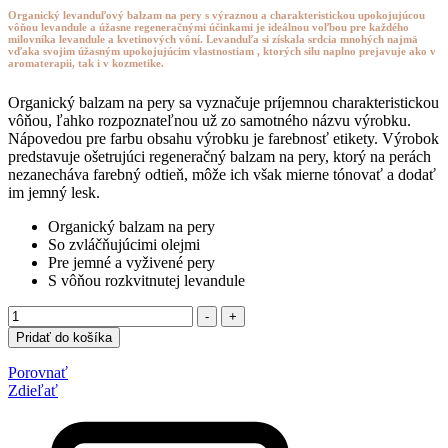
Organický levanduľový balzam na pery
s výraznou a charakteristickou upokojujúcou
vôňou levandule
a úžasne regeneračnými účinkami je ideálnou voľbou pre každého
milovníka levandule a kvetinových vôní. Levanduľa si získala srdcia mnohých najmä
vďaka svojim úžasným upokojujúcim vlastnostiam , ktorých silu naplno prejavuje ako v
aromaterapii, tak i v kozmetike.
Organický balzam na pery sa vyznačuje príjemnou charakteristickou
vôňou, ľahko rozpoznateľnou už zo samotného názvu výrobku.
Nápovedou pre farbu obsahu výrobku je farebnosť etikety. Výrobok
predstavuje ošetrujúci regeneračný balzam na pery, ktorý na perách
nezanecháva farebný odtieň, môže ich však mierne tónovať a dodať
im jemný lesk.
Organický balzam na pery
So zvláčňujúcimi olejmi
Pre jemné a vyživené pery
S vôňou rozkvitnutej levandule
Množstvo
-
+
Pridať do košíka
Porovnať
Zdieľať