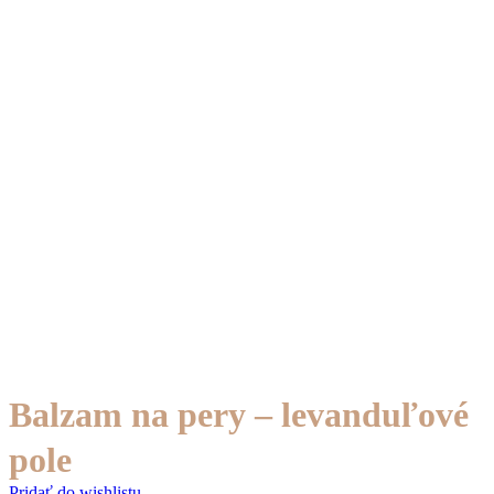
Balzam na pery – levanduľové
pole
Pridať do wishlistu