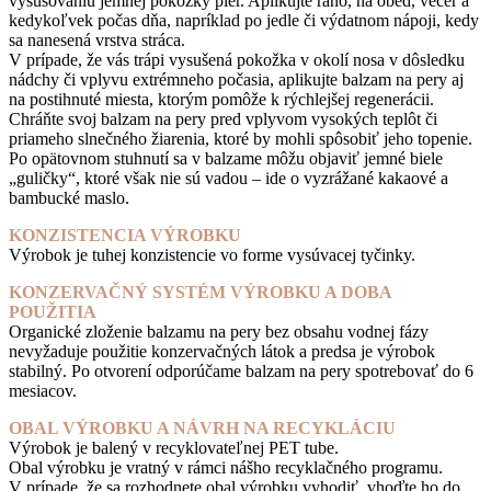
vysušovaniu jemnej pokožky pier. Aplikujte ráno, na obed, večer a
kedykoľvek počas dňa, napríklad po jedle či výdatnom nápoji, kedy
sa nanesená vrstva stráca.
V prípade, že vás trápi vysušená pokožka v okolí nosa v dôsledku
nádchy či vplyvu extrémneho počasia, aplikujte balzam na pery aj
na postihnuté miesta, ktorým pomôže k rýchlejšej regenerácii.
Chráňte svoj balzam na pery pred vplyvom vysokých teplôt či
priameho slnečného žiarenia, ktoré by mohli spôsobiť jeho topenie.
Po opätovnom stuhnutí sa v balzame môžu objaviť jemné biele
„guličky“, ktoré však nie sú vadou – ide o vyzrážané kakaové a
bambucké maslo.
KONZISTENCIA VÝROBKU
Výrobok je tuhej konzistencie vo forme vysúvacej tyčinky.
KONZERVAČNÝ SYSTÉM VÝROBKU A DOBA
POUŽITIA
Organické zloženie balzamu na pery bez obsahu vodnej fázy
nevyžaduje použitie konzervačných látok a predsa je výrobok
stabilný. Po otvorení odporúčame balzam na pery spotrebovať do 6
mesiacov.
OBAL VÝROBKU A NÁVRH NA RECYKLÁCIU
Výrobok je balený v recyklovateľnej PET tube.
Obal výrobku je vratný v rámci nášho recyklačného programu.
V prípade, že sa rozhodnete obal výrobku vyhodiť, vhoďte ho do