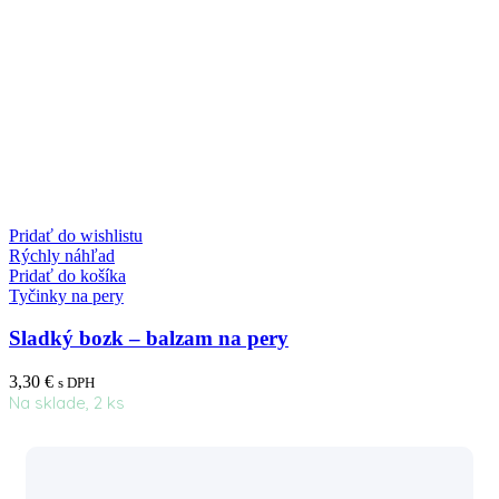
Pridať do wishlistu
Rýchly náhľad
Pridať do košíka
Tyčinky na pery
Sladký bozk – balzam na pery
3,30
€
s DPH
Na sklade, 2 ks