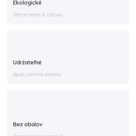
Ekologické
Šetrné nielen k zdraviu
Udržateľné
Spolu šetríme planétu
Bez obalov