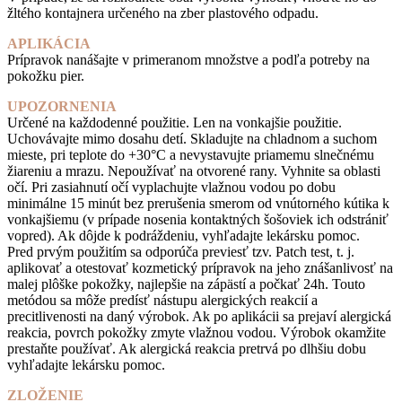
žltého kontajnera určeného na zber plastového odpadu.
APLIKÁCIA
Prípravok nanášajte v primeranom množstve a podľa potreby na
pokožku pier.
UPOZORNENIA
Určené na každodenné použitie. Len na vonkajšie použitie.
Uchovávajte mimo dosahu detí. Skladujte na chladnom a suchom
mieste, pri teplote do +30°C a nevystavujte priamemu slnečnému
žiareniu a mrazu. Nepoužívať na otvorené rany. Vyhnite sa oblasti
očí. Pri zasiahnutí očí vyplachujte vlažnou vodou po dobu
minimálne 15 minút bez prerušenia smerom od vnútorného kútika k
vonkajšiemu (v prípade nosenia kontaktných šošoviek ich odstrániť
vopred). Ak dôjde k podráždeniu, vyhľadajte lekársku pomoc.
Pred prvým použitím sa odporúča previesť tzv. Patch test, t. j.
aplikovať a otestovať kozmetický prípravok na jeho znášanlivosť na
malej plôške pokožky, najlepšie na zápästí a počkať 24h. Touto
metódou sa môže predísť nástupu alergických reakcií a
precitlivenosti na daný výrobok. Ak po aplikácii sa prejaví alergická
reakcia, povrch pokožky zmyte vlažnou vodou. Výrobok okamžite
prestaňte používať. Ak alergická reakcia pretrvá po dlhšiu dobu
vyhľadajte lekársku pomoc.
ZLOŽENIE