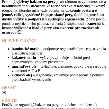
Prírodný
výživný balzam na pery
je absolútnou nevyhnutnosťou a
neodmysliteľnou súčasťou každého vrecka či kabelky
. Šikovný
pomocník, ktorého máte vždy poruke, sa
dokonale postará o
jemné, citlivé, vysušené či popraskané pery, dodá im potrebnú
dávku výživy a podporí ich rýchlejšiu regeneráciu
. Zbaví pocitu
pnutia a nepríjemného pálenia, svrbenia či šupinatosti a
zanechá len
krásne vyživené a hladké pery ako stvorené pre rozdávanie
úsmevov 🙂
HLAVNÉ ZLOŽKY
bambucké maslo
– podporuje regeneračné procesy, navracia
elasticitu a pružnosť
kakaové maslo
– vyživuje, zjemňuje a chráni pred
nepriaznivými vplyvmi prostredia
marhuľový olej
– zvláčňuje, zjemňuje, upokojuje a zásobuje
vitamínmi A,C a E
ricínový olej
– regeneruje, zmierňuje podráždenie a pomáha
predchádzať vysušovaniu
OBSAH
5g
NÁŠ TIP
Používajte organický balzam na pery pravidelne, predídete tak