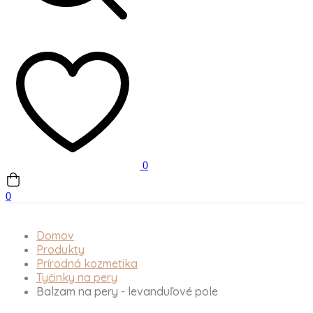
0
0
Domov
Produkty
Prírodná kozmetika
Tyčinky na pery
Balzam na pery - levanduľové pole