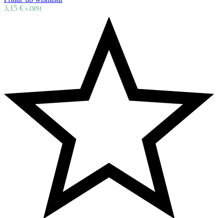
3,15
€
s DPH