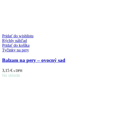
Pridať do wishlistu
Rýchly náhľad
Pridať do košíka
Tyčinky na pery
Balzam na pery – ovocný sad
3,15
€
s DPH
Na sklade