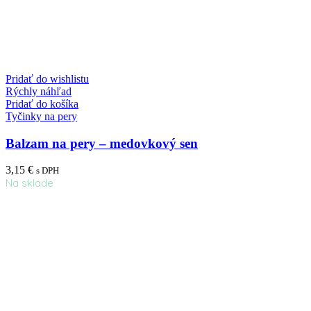
Pridať do wishlistu
Rýchly náhľad
Pridať do košíka
Tyčinky na pery
Balzam na pery – medovkový sen
3,15
€
s DPH
Na sklade