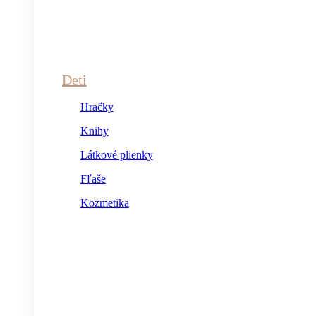
Deti
Hračky
Knihy
Látkové plienky
Fľaše
Kozmetika