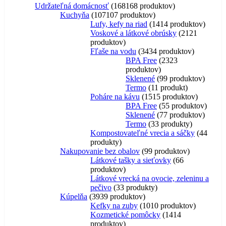
Udržateľná domácnosť
168
168 produktov
Kuchyňa
107
107 produktov
Lufy, kefy na riad
14
14 produktov
Voskové a látkové obrúsky
21
21
produktov
Fľaše na vodu
34
34 produktov
BPA Free
23
23
produktov
Sklenené
9
9 produktov
Termo
1
1 produkt
Poháre na kávu
15
15 produktov
BPA Free
5
5 produktov
Sklenené
7
7 produktov
Termo
3
3 produkty
Kompostovateľné vrecia a sáčky
4
4
produkty
Nakupovanie bez obalov
9
9 produktov
Látkové tašky a sieťovky
6
6
produktov
Látkové vrecká na ovocie, zeleninu a
pečivo
3
3 produkty
Kúpelňa
39
39 produktov
Kefky na zuby
10
10 produktov
Kozmetické pomôcky
14
14
produktov