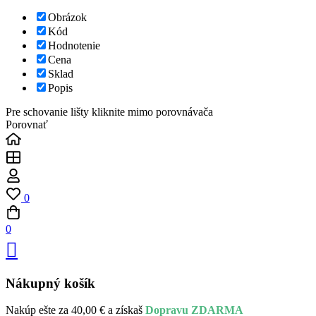
Obrázok
Kód
Hodnotenie
Cena
Sklad
Popis
Pre schovanie lišty kliknite mimo porovnávača
Porovnať
0
0
Nákupný košík
Nakúp ešte za
40,00
€
a získaš
Dopravu ZDARMA