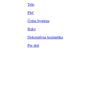
Telo
Pleť
Ústna hygiena
Ruky
Dekoratívna kozmetika
Pre deti