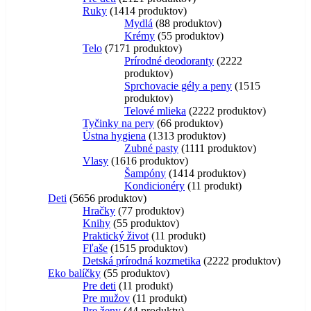
Ruky
14
14 produktov
Mydlá
8
8 produktov
Krémy
5
5 produktov
Telo
71
71 produktov
Prírodné deodoranty
22
22
produktov
Sprchovacie gély a peny
15
15
produktov
Telové mlieka
22
22 produktov
Tyčinky na pery
6
6 produktov
Ústna hygiena
13
13 produktov
Zubné pasty
11
11 produktov
Vlasy
16
16 produktov
Šampóny
14
14 produktov
Kondicionéry
1
1 produkt
Deti
56
56 produktov
Hračky
7
7 produktov
Knihy
5
5 produktov
Praktický život
1
1 produkt
Fľaše
15
15 produktov
Detská prírodná kozmetika
22
22 produktov
Eko balíčky
5
5 produktov
Pre deti
1
1 produkt
Pre mužov
1
1 produkt
Pre ženy
4
4 produkty