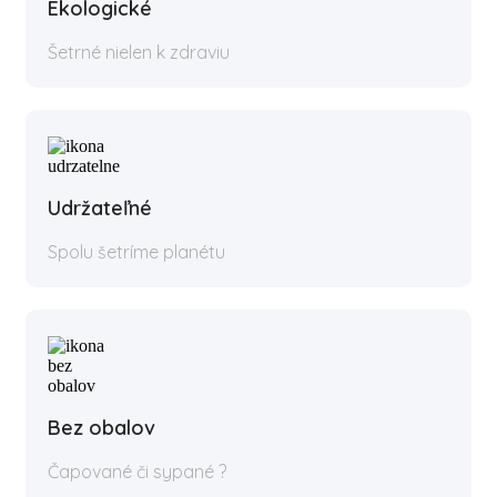
Ekologické
Šetrné nielen k zdraviu
Udržateľné
Spolu šetríme planétu
Bez obalov
Čapované či sypané ?