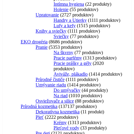
Intímna hygiena
2
2 produkty
Holenie
5
5 produktov
Upratovanie
27
27 produktov
Handry a Utierky
11
11 produktov
Lufy a kefy
15
15 produktov
Knihy a sviečky
11
11 produktov
Sviečky
7
7 produktov
EKO drogéria
86
86 produktov
Pranie
53
53 produktov
Na škvrny
7
7 produktov
Pracie parfémy
13
13 produktov
Pracie prášky a gély
20
20
produktov
Aviváže, plákadlo
14
14 produktov
Prírodné čističe
11
11 produktov
Umývanie riadu
14
14 produktov
Do umývačky
4
4 produkty
Na riad
10
10 produktov
Osviežovače a silice
8
8 produktov
Prírodná kozmetika
137
137 produktov
Dekoratívna kozmetika
1
1 produkt
Pleť
22
22 produktov
Krémy
13
13 produktov
Pleťové vody
3
3 produkty
Pre deti
21
21 produktov