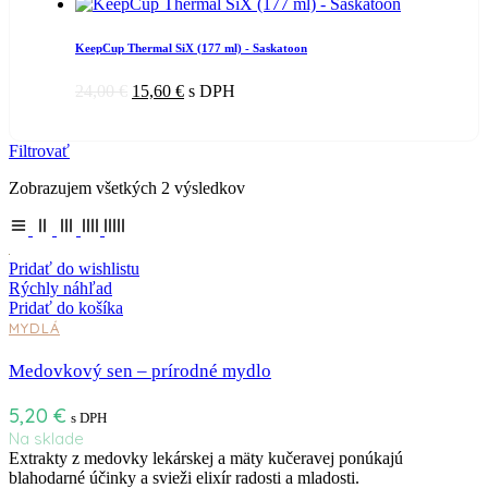
KeepCup Thermal SiX (177 ml) - Saskatoon
24,00
€
15,60
€
s DPH
Filtrovať
Zobrazujem všetkých 2 výsledkov
Pridať do wishlistu
Rýchly náhľad
Pridať do košíka
MYDLÁ
Medovkový sen – prírodné mydlo
5,20
€
s DPH
Na sklade
Extrakty z medovky lekárskej a mäty kučeravej ponúkajú
blahodarné účinky a svieži elixír radosti a mladosti.