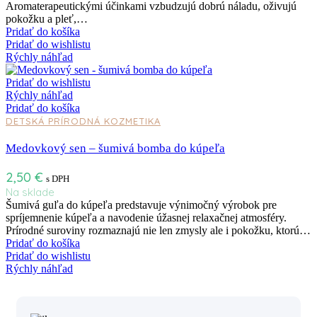
Aromaterapeutickými účinkami vzbudzujú dobrú náladu, oživujú
pokožku a pleť,…
Pridať do košíka
Pridať do wishlistu
Rýchly náhľad
Pridať do wishlistu
Rýchly náhľad
Pridať do košíka
DETSKÁ PRÍRODNÁ KOZMETIKA
Medovkový sen – šumivá bomba do kúpeľa
2,50
€
s DPH
Na sklade
Šumivá guľa do kúpeľa predstavuje výnimočný výrobok pre
spríjemnenie kúpeľa a navodenie úžasnej relaxačnej atmosféry.
Prírodné suroviny rozmaznajú nie len zmysly ale i pokožku, ktorú…
Pridať do košíka
Pridať do wishlistu
Rýchly náhľad