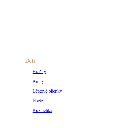
Deti
Hračky
Knihy
Látkové plienky
Fľaše
Kozmetika