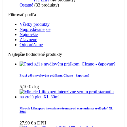
Ostatné
3
3 produkty
Filtrovať podľa
Všetky produkty
Najpredávanejšie
Najnovšie
Zľavnené
Odporúčame
Najlepšie hodnotené produkty
Prací gél s mydlovým práškom, Cleano - čapovaný
5,10
€
/ kg
Miracle Liftexpert intenzívne sérum proti starnutiu na zrelú pleť XL
30ml
27,90
€
s DPH